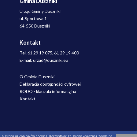
Gmina Duszniki
Urząd Gminy Duszniki
ul. Sportowa 1
64-550 Duszniki
Kontakt
Tel. 61 29 19 075, 61 29 19 400
E-mail: urzad@duszniki.eu
O Gminie Duszniki
Deklaracja dostępności cyfrowej
RODO - klauzula informacyjna
Kontakt
Gmina Duszniki © 2026 Wszystkie prawa zastrzeżone
Ta strona używa plików cookies. Korzystając ze strony wyrażasz zgodę na