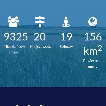
9325
20
19
156
2
Mieszkańców
Miejscowości
Sołectw
km
gminy
Powierzchnia
gminy