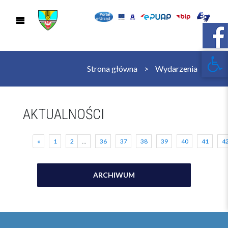
Open 
Strona główna
Wydarzenia
AKTUALNOŚCI
«
1
2
...
36
37
38
39
40
41
4
ARCHIWUM