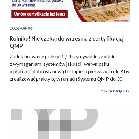
2026-08-06
Rolniku! Nie czekaj do września z certyfikacją
QMP
Zadeklarowanie praktyki „Utrzymywanie zgodnie
z wymaganiami systemów jakości” we wniosku
o płatność dobrostanową to dopiero pierwszy krok. Aby
zrealizować praktykę w ramach Systemu QMP, do 30
września 2026 roku musisz posiadać certyfikat wydany
CZYTAJ WIĘCEJ
przez upoważnioną jednostkę certyfikującą. Nie
odkładaj rozpoczęcia p