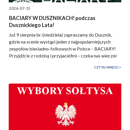
2026-07-15
BACIARY W DUSZNIKACH! podczas
Dusznickiego Lata!
Już 9 sierpnia br. (niedziela) zapraszamy do Dusznik,
gdzie na scenie wystąpi jeden z najpopularniejszych
zespołów biesiadno-folkowych w Polsce – BACIARY!
Przyjdźcie z rodziną i przyjaciółmi – czeka nas wieczór
pełen muzyki, tańca i pozytywnej energii! Nie może
CZYTAJ WIĘCEJ
Was zabraknąć! ZAPRASZAMY!!! &